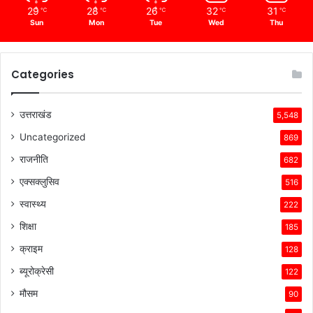
29
28
26
32
31
℃
℃
℃
℃
℃
Sun
Mon
Tue
Wed
Thu
Categories
उत्तराखंड
5,548
Uncategorized
869
राजनीति
682
एक्सक्लुसिव
516
स्वास्थ्य
222
शिक्षा
185
क्राइम
128
ब्यूरोक्रेसी
122
मौसम
90