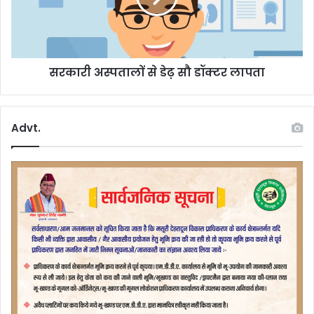
ला
स्प
ता
लों
से
सरकारी अस्पतालों से डेढ़ सौ डॉक्टर लापता
डे
ढ़
सौ
डॉ
Advt.
क्ट
र
ला
प
ता