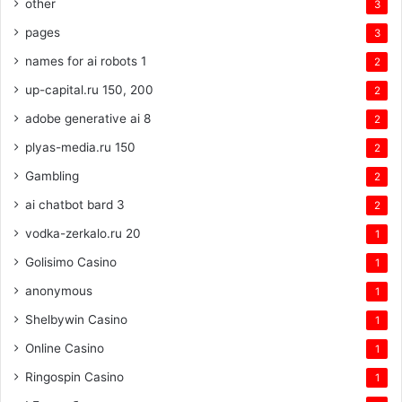
other
3
pages
3
names for ai robots 1
2
up-capital.ru 150, 200
2
adobe generative ai 8
2
plyas-media.ru 150
2
Gambling
2
ai chatbot bard 3
2
vodka-zerkalo.ru 20
1
Golisimo Casino
1
anonymous
1
Shelbywin Casino
1
Online Casino
1
Ringospin Casino
1