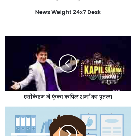
News Weight 24x7 Desk
ए
बी
के
ए
म
ने
फूं
का
क
एबीकेएम ने फूंका कपिल शर्मा का पुतला
पि
ल
श
स
र्मा
र
का
का
पु
री
त
अ