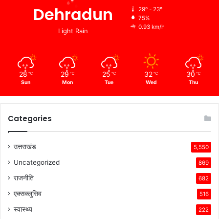
Dehradun
29º - 23º
75%
0.93 km/h
Light Rain
28
29
25
32
30
℃
℃
℃
℃
℃
Sun
Mon
Tue
Wed
Thu
Categories
उत्तराखंड
5,550
Uncategorized
869
राजनीति
682
एक्सक्लुसिव
516
स्वास्थ्य
222