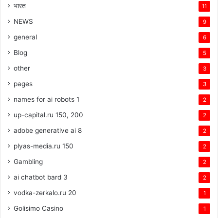
भारत
11
NEWS
9
general
6
Blog
5
other
3
pages
3
names for ai robots 1
2
up-capital.ru 150, 200
2
adobe generative ai 8
2
plyas-media.ru 150
2
Gambling
2
ai chatbot bard 3
2
vodka-zerkalo.ru 20
1
Golisimo Casino
1