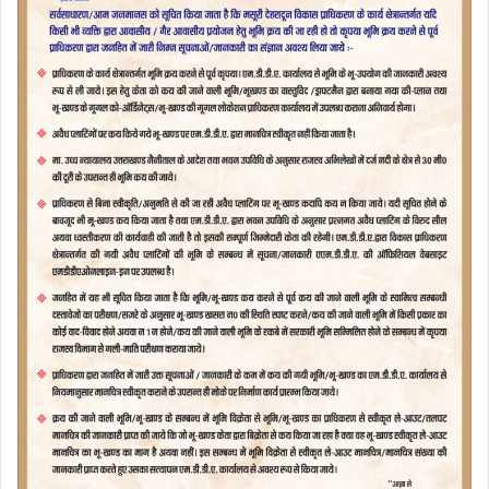
का
मु
क
द
मा