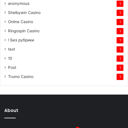
anonymous
1
Shelbywin Casino
1
Online Casino
1
Ringospin Casino
1
! Без рубрики
1
text
1
10
1
Post
1
Trumo Casino
1
About