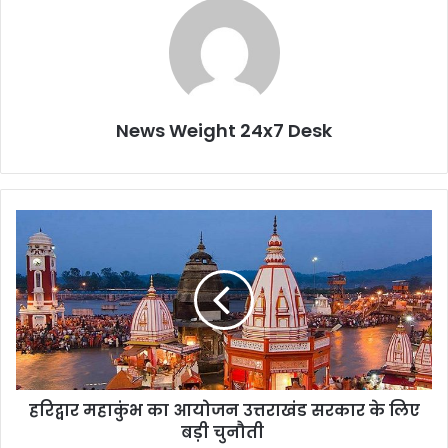
News Weight 24x7 Desk
ह
रि
द्वा
र
म
हा
कुं
भ
का
हरिद्वार महाकुंभ का आयोजन उत्तराखंड सरकार के लिए
आ
बड़ी चुनौती
यो