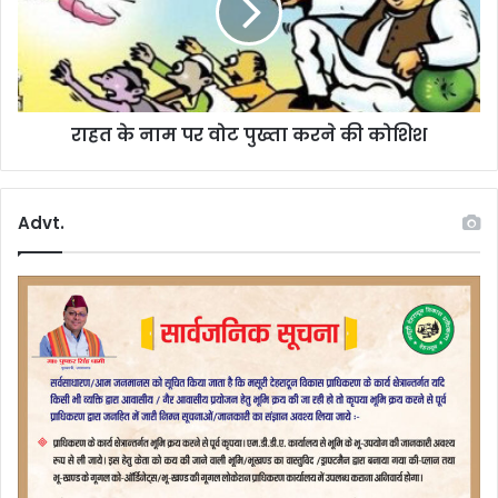
ला
ना
प
म
ता
प
र
वो
राहत के नाम पर वोट पुख्ता करने की कोशिश
ट
पु
ख्ता
क
Advt.
र
ने
की
को
शि
श