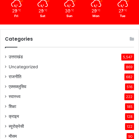
29
29
30
29
27
℃
℃
℃
℃
℃
Fri
Sat
Sun
Mon
Tue
Categories
उत्तराखंड
5,547
Uncategorized
869
राजनीति
682
एक्सक्लुसिव
516
स्वास्थ्य
222
शिक्षा
185
क्राइम
128
ब्यूरोक्रेसी
122
मौसम
90