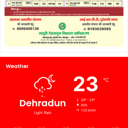
Weather
23
℃
Dehradun
29º - 23º
90%
1.03 km/h
Light Rain