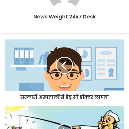
News Weight 24x7 Desk
स
र
का
री
अ
स्प
ता
लों
से
सरकारी अस्पतालों से डेढ़ सौ डॉक्टर लापता
डे
ढ़
सौ
रा
डॉ
ह
क्ट
त
र
के