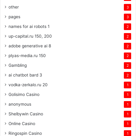
other
3
pages
3
names for ai robots 1
2
up-capital.ru 150, 200
2
adobe generative ai 8
2
plyas-media.ru 150
2
Gambling
2
ai chatbot bard 3
2
vodka-zerkalo.ru 20
1
Golisimo Casino
1
anonymous
1
Shelbywin Casino
1
Online Casino
1
Ringospin Casino
1